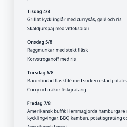
Tisdag 4/8
Grillat kycklinglår med currysås, gelé och ris
Skaldjurspaj med vitlöksaioli
Onsdag 5/8
Raggmunkar med stekt fläsk
Korvstroganoff med ris
Torsdag 6/8
Baconlindad fläskfilé med sockerrostad potati
Curry och räkor fiskgratäng
Fredag 7/8
Amerikansk buffé: Hemmagjorda hamburgare me
kycklingvingar, BBQ kamben, potatisgratäng 
Amerikansk laxpaj