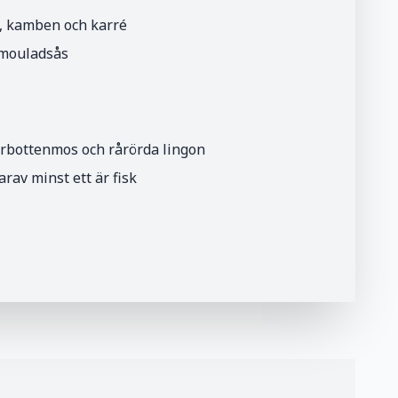
g, kamben och karré
emouladsås
erbottenmos och rårörda lingon
arav minst ett är fisk