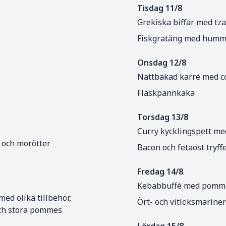
Tisdag 11/8
Grekiska biffar med tza
Fiskgratäng med humme
Onsdag 12/8
Nattbakad karré med co
Fläskpannkaka
Torsdag 13/8
Curry kycklingspett med 
s och morötter
Bacon och fetaost tryf
Fredag 14/8
Kebabbuffé med pommes
d olika tillbehör,
Ört- och vitlöksmariner
och stora pommes
Lördag 15/8