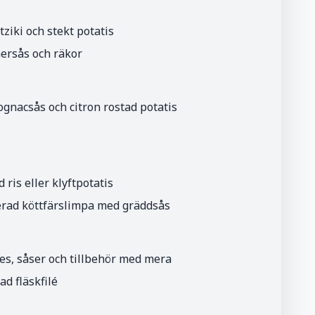
tziki och stekt potatis
rsås och räkor
gnacsås och citron rostad potatis
ris eller klyftpotatis
ferad köttfärslimpa med gräddsås
, såser och tillbehör med mera
ad fläskfilé