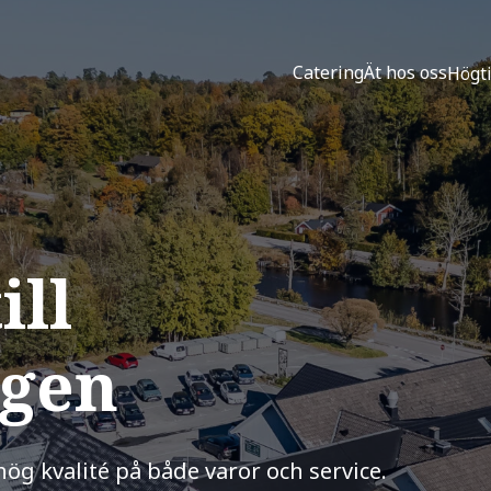
Catering
Ät hos oss
Högt
ll
ogen
ög kvalité på både varor och service.