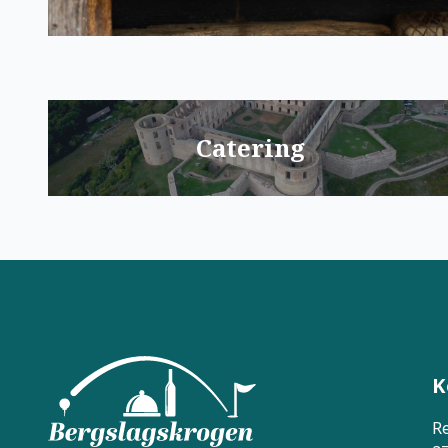
Catering
K
R