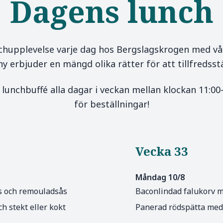
Dagens lunch
hupplevelse varje dag hos Bergslagskrogen med vår
 erbjuder en mängd olika rätter för att tillfredsstä
 lunchbuffé alla dagar i veckan mellan klockan 11:00-1
för beställningar!
Vecka 33
Måndag 10/8
s och remouladsås
Baconlindad falukorv 
 stekt eller kokt
Panerad rödspätta med