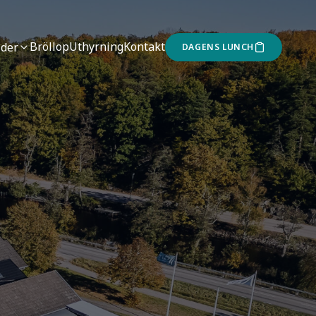
Bröllop
Uthyrning
Kontakt
ider
DAGENS LUNCH