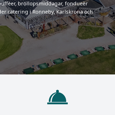
l buffèer, bröllopsmiddagar, fondueèr
uder catering i Ronneby, Karlskrona och