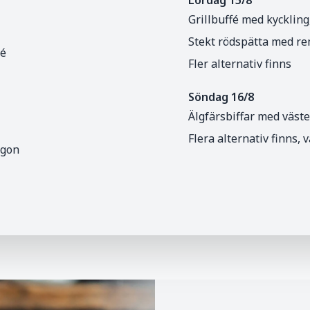
Grillbuffé med kycklin
Stekt rödspätta med r
lé
Fler alternativ finns
Söndag 16/8
Älgfärsbiffar med väst
Flera alternativ finns, v
ngon